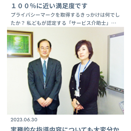
１００％に近い満足度です
プライバシーマークを取得するきっかけは何でし
たか？ 私どもが認定する「サービス介助士」の
受講者や資格保有者の個人情報がやがて１０万人
に近づいてきました。ＪＲ東日本様、イオング
ループ様、ＮＴＴドコモ様などの大手企業様の大
量の社員情報もお預かりしております。勿論、協
会としても増え続ける個人情報の適切な運用と管
理については自覚しています。これまでも集合教
育や勉強会も都度、実施してきました。ですが、
所帯は...
2023.06.30
実務的な指導内容についても大変分か