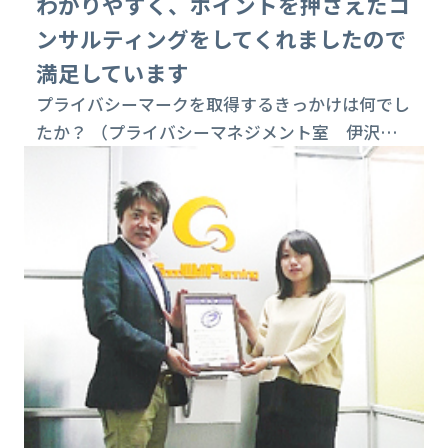
わかりやすく、ポイントを押さえたコ
ンサルティングをしてくれましたので
満足しています
プライバシーマークを取得するきっかけは何でし
たか？ （プライバシーマネジメント室 伊沢
様）２００５年４月から「個人情報保護法」が施
行されましたが、当社はその前年の２００４年に
個人情報保護の為のプロジェクトチームを立ち上
げました。当時はショップのオーナー様にも協力
を呼びかけました。当時は個人情報の保護に関し
ての準備はしていましたがあまり浸透していない
のが実状でした。ルミネとして社会的責任からも
プライ...