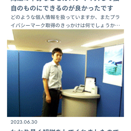
自のものにできるのが良かったです
どのような個人情報を扱っていますか、またプラ
イバシーマーク取得のきっかけは何でしょうか？
店舗におけるお客様の情報が一番重要です。商品
の特性上機微な情報も含みますのでとても気を
使っています。 どのような体制で構築してきまし
たか？ 安全対策委員会というのが社内にありま
して、個人情報保護を中心にしてやっているので
すが、その中でPマーク会議というのを週1回
やっていて、そこでルールを制定したりしていま
す。...
2023.06.30