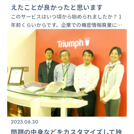
えたことが良かったと思います
このサービスはいつ頃から始められましたか？ 1
年前くらいからです。企業での機密情報廃棄に関
する認識はまだまだ低く、コストのことばかり気
にしているようで、実際にどういう処理をされて
いるかは無関心なところが多かったのです。その
ため、業者が手抜きをしてもわからない状態で、
各企業で個人情報や経営情報の漏洩なども起こっ
ていました。私どもは、自社の差別化の必要性を
感じていたため、このようなサービスを立ち上げ
る...
2023.06.30
問題の中身などをカスタマイズして独