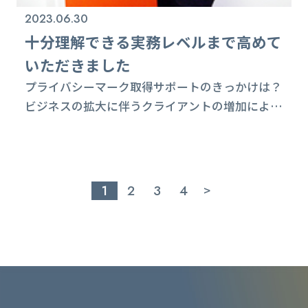
2023.06.30
十分理解できる実務レベルまで高めて
いただきました
プライバシーマーク取得サポートのきっかけは？
ビジネスの拡大に伴うクライアントの増加によ
り、個人情報の安全かつ適切な管理が求められ、
企業としての信用・信頼を高める必要性を強く感
じました。また、社内制度として、個人情報を安
心して取り扱える体制を整えたいと思っていたの
1
2
3
4
>
で、取得することにいたしました。 取得準備中
にご苦労されたことは？ 体制構築においては、
個人情報の洗出しやリスク分析など、日常業務に
はな...