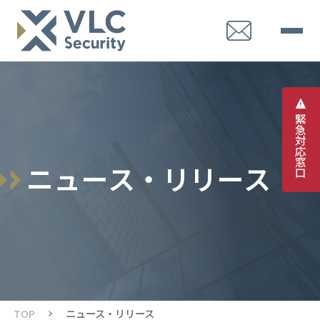
緊
急
対
応
窓
ニ
ュ
ー
ス
・
リ
リ
ー
ス
口
TOP
ニュース・リリース