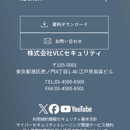
当グループのマテリアリティ
株主総会関係
マテリアリティへの取り組み
採用情報トップ
株式情報
SDGs推進体制
募集職種一覧
電子公告
D&Iの取り組み
メッセージ
資料ダウンロード
よくあるご質問
メンバーインタビュー
データで知るVLCセキュリティ
お問い合わせ
福利厚生
株式会社VLCセキュリティ
〒105-0001
東京都港区虎ノ門4丁目1-40 江戸見坂森ビル
TEL:03-4500-6500
FAX:03-4500-6501
利用規約
情報セキュリティ基本方針
サイバーセキュリティトレーニング関連サービス規約