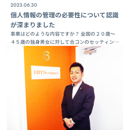
2023.06.30
個人情報の管理の必要性について認識
が深まりました
事業はどのような内容ですか？ 全国の２０歳～
４５歳の独身男女に対して合コンのセッティング
サービスを通して『安心感があって自然で、みん
なにオープンにできて一緒に楽しめる新しい出会
いサービス』を提供しています。 プライバシー
マーク取得の動機は何ですか？ 当社では、合コ
ンのセッティングサービスを通して大量の個人情
報を取り扱います。企業として個人情報の適正管
理は社会的責務として強く感じ、個人情報保護の
推進...