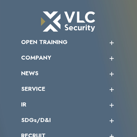
OPEN TRAINING
オープントレーニング一覧
COMPANY
受講者の声
企業情報トップ
NEWS
トップメッセージ
沿革
ニュース・リリース
SERVICE
ミッション／ビジョン
サイバーニュース
会社概要
コラム
課題からサービスを探す
IR
パートナー企業一覧
カテゴリー別サービス一覧
役員一覧
導入実績
IR情報トップ
SDGs/D&I
IRカレンダー
IRニュース
SDGs/D&Iトップ
RECRUIT
IRライブラリー