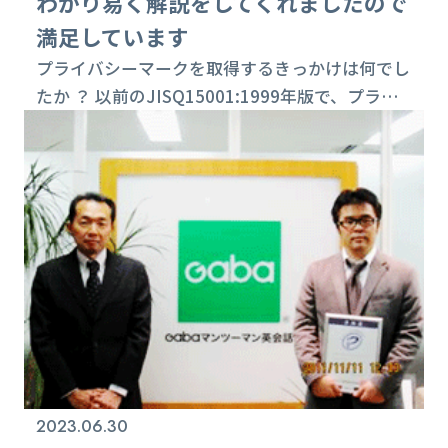
わかり易く解説をしてくれましたので
満足しています
プライバシーマークを取得するきっかけは何でし
たか ？ 以前のJISQ15001:1999年版で、プライ
バシーマークを取得していましたが、2006年版
への移行時に、業務が多忙になり過ぎて、更新を
辞退しました。但し、昨今は名刺印刷も増えてき
てやはりお客様の信頼や信用度と社内のリスク低
減の手段として再度プライバシーマークを取得し
ました。 コンサルティング会社を使用の理由
は？ 自力取得も検討しましたが、担...
2023.06.30