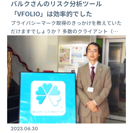
バルクさんのリスク分析ツール
「VFOLIO」は効率的でした
プライバシーマーク取得のきっかけを教えていた
だけますでしょうか？ 多数のクライアント（受
講生）の情報や、過去から保有の４０万件を超え
る個人情報の取り扱いで何かしらの個人情報の保
護体制とリスクの低減は必要と考えていました。
また法人会員の企業様も1,000社を超える中、企
業としてのさらなる信頼性や他社との差別化も考
慮して２年ほど前から「プライバシーマーク」の
取得に向けて取り組みを始めました。 取得中に...
2023.06.30