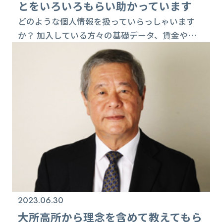
とをいろいろもらい助かっています
どのような個人情報を扱っていらっしゃいます
か？ 加入している方々の基礎データ、賃金や組
合費の額など、それから共済の情報や、また提供
しているサービスごとにホームページを介して
様々な申し込みを受けたり情報をやり取りしてい
ますので、それらの情報、そして私どもの職員の
情報です。 プライバシーマーク取得のきっかけは
何でしたか？ 企業内組合だと企業ごとにPマーク
を取っていることが多いですが、私どもは職業別
で、...
2023.06.30
大所高所から理念を含めて教えてもら