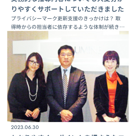
りやすくサポートしていただきました
プライバシーマーク更新支援のきっかけは？ 取
得時からの担当者に依存するような体制が続き、
1回目の更新以降からは、組織的なPMSの運用を
実施すべく見直しを進めてきました。要は、社員
一人ひとりがかかわり、組織全体としてしっかり
個人情報を保護していく、という体制作りを目指
したわけです。 このような状況の中、事務局とし
て自立運用を図るべく、まずは内部監査の実施を
指導していただきました。これに合わせ内部監
査...
2023.06.30