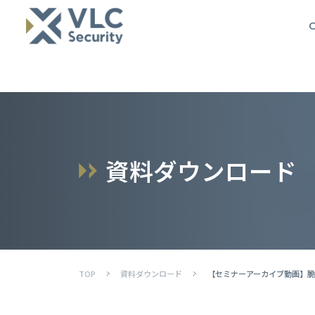
O
資
料
ダ
ウ
ン
ロ
ー
ド
TOP
資料ダウンロード
【セミナーアーカイブ動画】脆