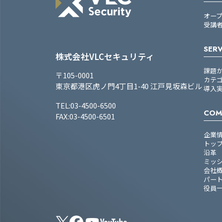
オー
受講
SERV
株式会社VLCセキュリティ
課題
〒105-0001
カテ
東京都港区虎ノ門4丁目1-40 江戸見坂森ビル
導入
TEL:03-4500-6500
COM
FAX:03-4500-6501
企業
トッ
沿革
ミッ
会社
パー
役員