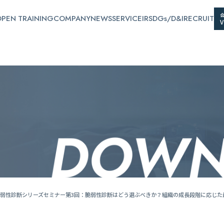
PEN TRAINING
COMPANY
NEWS
SERVICE
IR
SDGs/D&I
RECRUIT
弱性診断シリーズセミナー第3回：脆弱性診断はどう選ぶべきか？組織の成長段階に応じた