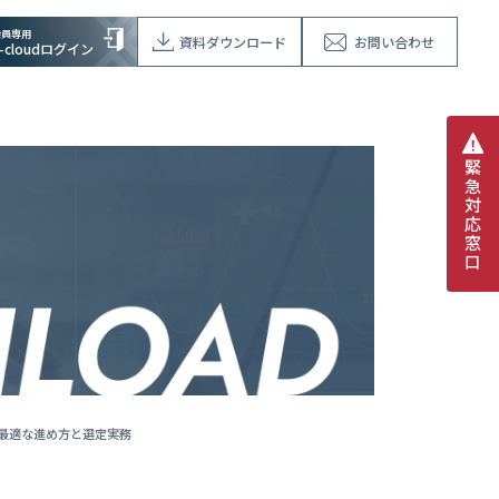
会員専用
資料ダウンロード
お問い合わせ
V-cloudログイン
緊
急
対
応
窓
口
最適な進め方と選定実務