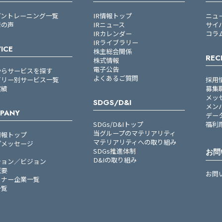
プントレーニング一覧
IR情報トップ
ニュ
者の声
IRニュース
サイ
IRカレンダー
コラ
IRライブラリー
ICE
株主総会関係
REC
株式情報
電子公告
からサービスを探す
よくあるご質問
ゴリー別サービス一覧
採用
実績
募集
メッ
SDGS/D&I
メン
PANY
デー
SDGs/D&Iトップ
福利
当グループのマテリアリティ
情報トップ
マテリアリティへの取り組み
プメッセージ
SDGs推進体制
お問
D&Iの取り組み
ション／ビジョン
概要
お問
トナー企業一覧
一覧