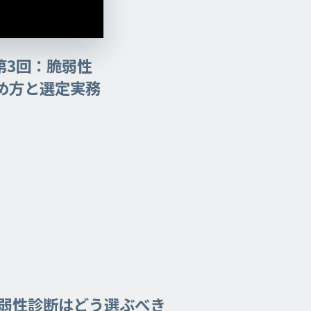
第3回：脆弱性
め方と選定実務
。
弱性診断はどう選ぶべき