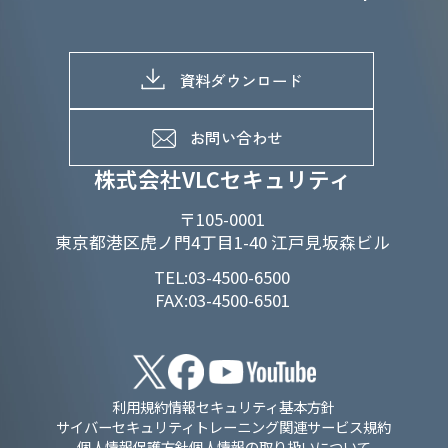
株主総会関係
マテリアリティへの取り組み
採用情報トップ
株式情報
SDGs推進体制
募集職種一覧
電子公告
D&Iの取り組み
メッセージ
資料ダウンロード
よくあるご質問
メンバーインタビュー
データで知るVLCセキュリティ
お問い合わせ
福利厚生
株式会社VLCセキュリティ
〒105-0001
東京都港区虎ノ門4丁目1-40 江戸見坂森ビル
TEL:03-4500-6500
FAX:03-4500-6501
利用規約
情報セキュリティ基本方針
サイバーセキュリティトレーニング関連サービス規約
個人情報保護方針
個人情報の取り扱いについて