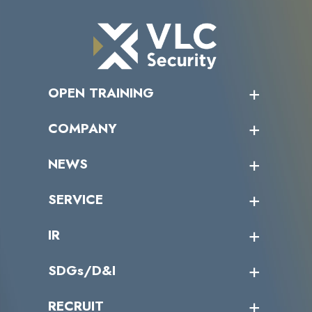
OPEN TRAINING
オープントレーニング一覧
COMPANY
受講者の声
企業情報トップ
NEWS
トップメッセージ
沿革
ニュース・リリース
SERVICE
ミッション／ビジョン
サイバーニュース
会社概要
コラム
課題からサービスを探す
IR
パートナー企業一覧
カテゴリー別サービス一覧
役員一覧
導入実績
IR情報トップ
SDGs/D&I
IRカレンダー
IRニュース
SDGs/D&Iトップ
RECRUIT
IRライブラリー
当グループのマテリアリティ