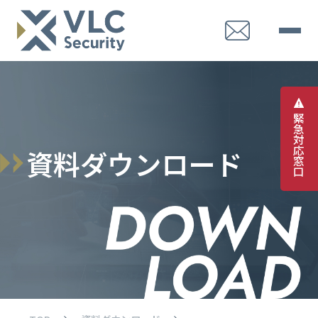
緊
急
対
応
資
料
ダ
ウ
ン
ロ
ー
ド
窓
口