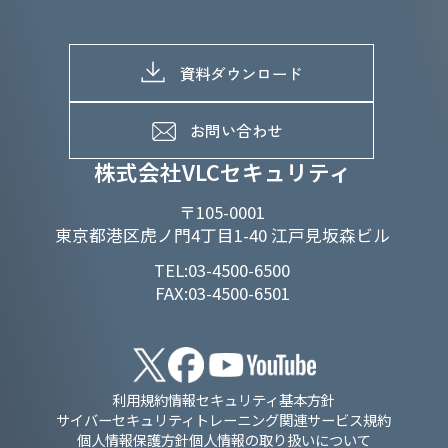
株主総会関係
マテリアリティへの取り組み
採用情報トップ
株式情報
SDGs推進体制
募集職種一覧
電子公告
D&Iの取り組み
メッセージ
資料ダウンロード
よくあるご質問
メンバーインタビュー
データで知るVLCセキュリティ
お問い合わせ
福利厚生
株式会社VLCセキュリティ
〒105-0001
東京都港区虎ノ門4丁目1-40 江戸見坂森ビル
TEL:03-4500-6500
FAX:03-4500-6501
利用規約
情報セキュリティ基本方針
サイバーセキュリティトレーニング関連サービス規約
個人情報保護方針
個人情報の取り扱いについて