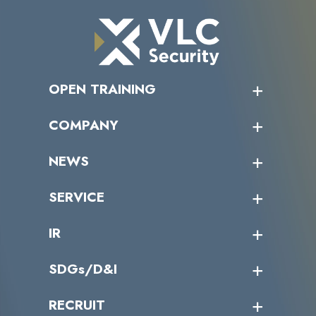
OPEN TRAINING
オープントレーニング一覧
COMPANY
受講者の声
企業情報トップ
NEWS
トップメッセージ
沿革
ニュース・リリース
SERVICE
ミッション／ビジョン
サイバーニュース
会社概要
コラム
課題からサービスを探す
IR
パートナー企業一覧
カテゴリー別サービス一覧
役員一覧
導入実績
IR情報トップ
SDGs/D&I
IRカレンダー
IRニュース
SDGs/D&Iトップ
RECRUIT
IRライブラリー
当グループのマテリアリティ