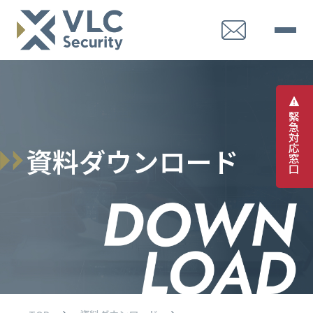
緊
急
対
応
資
料
ダ
ウ
ン
ロ
ー
ド
窓
口