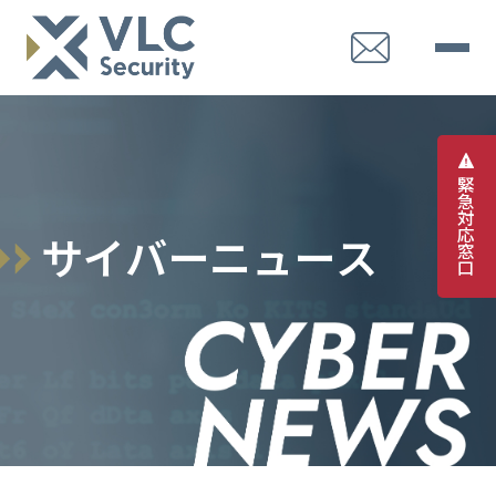
緊
急
対
応
サ
イ
バ
ー
ニ
ュ
ー
ス
窓
口