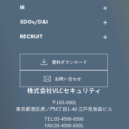
会社概要
コラム
課題からサービスを探す
IR
パートナー企業一覧
カテゴリー別サービス一覧
役員一覧
導入実績
IR情報トップ
SDGs/D&I
IRカレンダー
IRニュース
SDGs/D&Iトップ
RECRUIT
IRライブラリー
当グループのマテリアリティ
株主総会関係
マテリアリティへの取り組み
採用情報トップ
株式情報
SDGs推進体制
募集職種一覧
電子公告
D&Iの取り組み
メッセージ
資料ダウンロード
よくあるご質問
メンバーインタビュー
データで知るVLCセキュリティ
お問い合わせ
福利厚生
株式会社VLCセキュリティ
〒105-0001
東京都港区虎ノ門4丁目1-40 江戸見坂森ビル
TEL:03-4500-6500
FAX:03-4500-6501