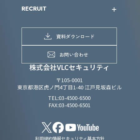
IRニュース
SDGs/D&Iトップ
RECRUIT
IRライブラリー
当グループのマテリアリティ
株主総会関係
マテリアリティへの取り組み
採用情報トップ
株式情報
SDGs推進体制
募集職種一覧
電子公告
D&Iの取り組み
メッセージ
資料ダウンロード
よくあるご質問
メンバーインタビュー
データで知るVLCセキュリティ
お問い合わせ
福利厚生
株式会社VLCセキュリティ
〒105-0001
東京都港区虎ノ門4丁目1-40 江戸見坂森ビル
TEL:03-4500-6500
FAX:03-4500-6501
利用規約
情報セキュリティ基本方針