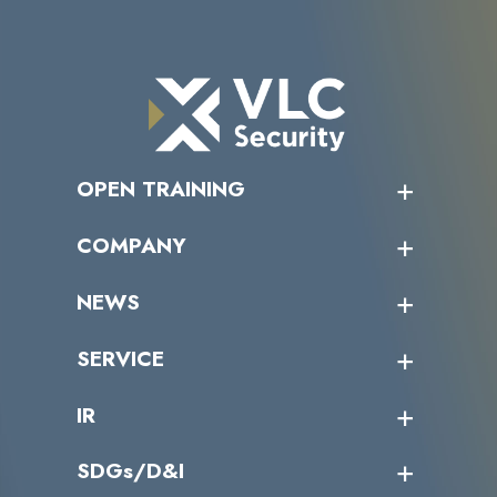
OPEN TRAINING
オープントレーニング一覧
COMPANY
受講者の声
企業情報トップ
NEWS
トップメッセージ
沿革
ニュース・リリース
SERVICE
ミッション／ビジョン
サイバーニュース
会社概要
コラム
課題からサービスを探す
IR
パートナー企業一覧
カテゴリー別サービス一覧
役員一覧
導入実績
IR情報トップ
SDGs/D&I
IRカレンダー