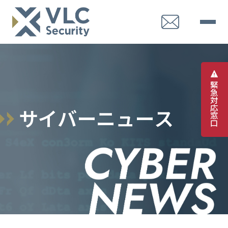
緊
急
対
応
サ
イ
バ
ー
ニ
ュ
ー
ス
窓
口