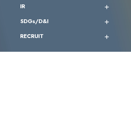
コラム
課題からサービスを探す
IR
パートナー企業一覧
カテゴリー別サービス一覧
役員一覧
導入実績
IR情報トップ
SDGs/D&I
IRカレンダー
IRニュース
SDGs/D&Iトップ
RECRUIT
IRライブラリー
当グループのマテリアリティ
株主総会関係
マテリアリティへの取り組み
採用情報トップ
株式情報
SDGs推進体制
募集職種一覧
電子公告
D&Iの取り組み
メッセージ
資料ダウンロード
よくあるご質問
メンバーインタビュー
データで知るVLCセキュリティ
お問い合わせ
福利厚生
株式会社VLCセキュリティ
〒105-0001
東京都港区虎ノ門4丁目1-40 江戸見坂森ビル
TEL:03-4500-6500
FAX:03-4500-6501