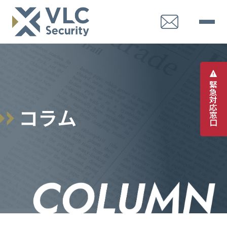
緊
急
対
応
コ
ラ
ム
窓
口