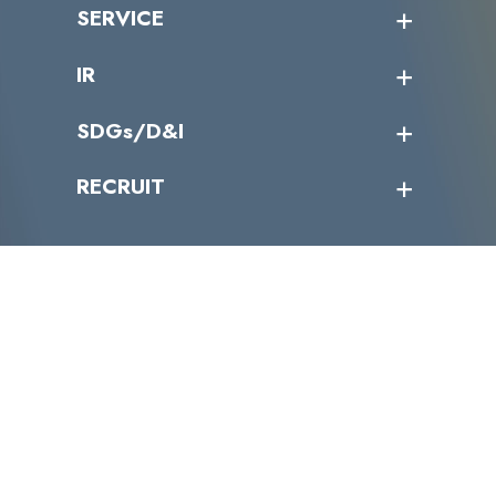
ニュース・リリース
SERVICE
ミッション／ビジョン
サイバーニュース
会社概要
コラム
課題からサービスを探す
IR
パートナー企業一覧
カテゴリー別サービス一覧
役員一覧
導入実績
IR情報トップ
SDGs/D&I
IRカレンダー
IRニュース
SDGs/D&Iトップ
RECRUIT
IRライブラリー
当グループのマテリアリティ
株主総会関係
マテリアリティへの取り組み
採用情報トップ
株式情報
SDGs推進体制
募集職種一覧
電子公告
D&Iの取り組み
メッセージ
資料ダウンロード
よくあるご質問
メンバーインタビュー
データで知るVLCセキュリティ
お問い合わせ
福利厚生
株式会社VLCセキュリティ
〒105-0001
東京都港区虎ノ門4丁目1-40 江戸見坂森ビル