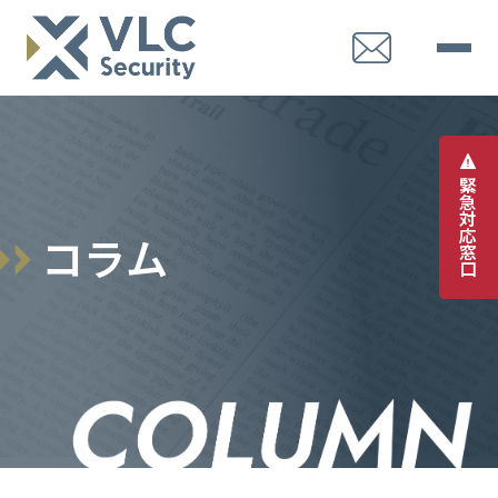
緊
急
対
応
コ
ラ
ム
窓
口