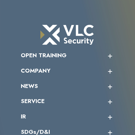
OPEN TRAINING
オープントレーニング一覧
COMPANY
受講者の声
企業情報トップ
NEWS
トップメッセージ
沿革
ニュース・リリース
SERVICE
ミッション／ビジョン
サイバーニュース
会社概要
コラム
課題からサービスを探す
IR
パートナー企業一覧
カテゴリー別サービス一覧
役員一覧
導入実績
IR情報トップ
SDGs/D&I
IRカレンダー