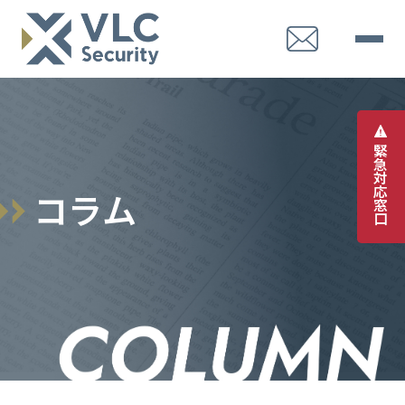
緊
急
対
応
コ
ラ
ム
窓
口