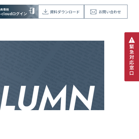
会員専用
資料ダウンロード
お問い合わせ
V-cloudログイン
緊
急
対
応
窓
口