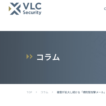
O
コ
ラ
ム
TOP
コラム
被害が拡大し続ける「標的型攻撃メール