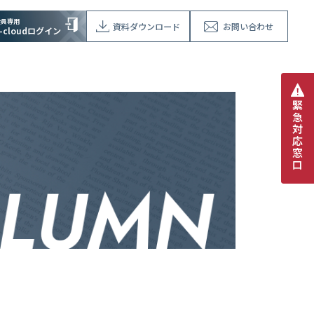
会員専用
資料ダウンロード
お問い合わせ
V-cloudログイン
緊
急
対
応
窓
口