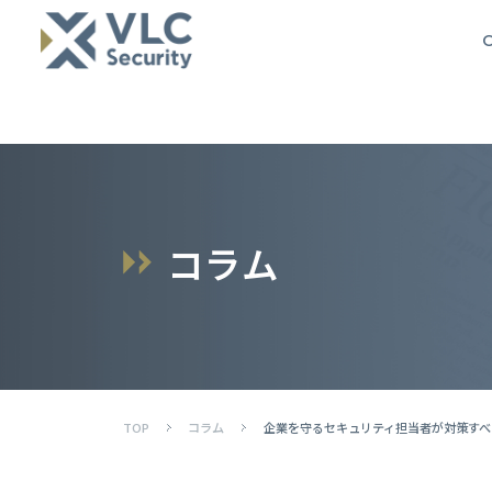
O
コ
ラ
ム
TOP
コラム
企業を守るセキュリティ担当者が対策す