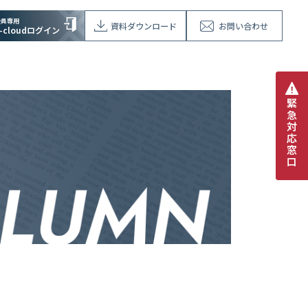
会員専用
資料ダウンロード
お問い合わせ
V-cloudログイン
緊
急
対
応
窓
口