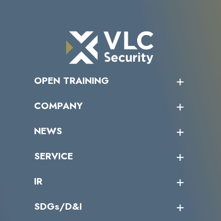
OPEN TRAINING
オープントレーニング一覧
COMPANY
受講者の声
企業情報トップ
NEWS
トップメッセージ
沿革
ニュース・リリース
SERVICE
ミッション／ビジョン
サイバーニュース
会社概要
コラム
課題からサービスを探す
IR
パートナー企業一覧
カテゴリー別サービス一覧
役員一覧
導入実績
IR情報トップ
SDGs/D&I
IRカレンダー