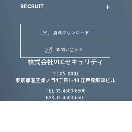
IRニュース
SDGs/D&Iトップ
RECRUIT
IRライブラリー
当グループのマテリアリティ
株主総会関係
マテリアリティへの取り組み
採用情報トップ
株式情報
SDGs推進体制
募集職種一覧
電子公告
D&Iの取り組み
メッセージ
資料ダウンロード
よくあるご質問
メンバーインタビュー
データで知るVLCセキュリティ
お問い合わせ
福利厚生
株式会社VLCセキュリティ
〒105-0001
東京都港区虎ノ門4丁目1-40 江戸見坂森ビル
TEL:03-4500-6500
FAX:03-4500-6501
利用規約
情報セキュリティ基本方針