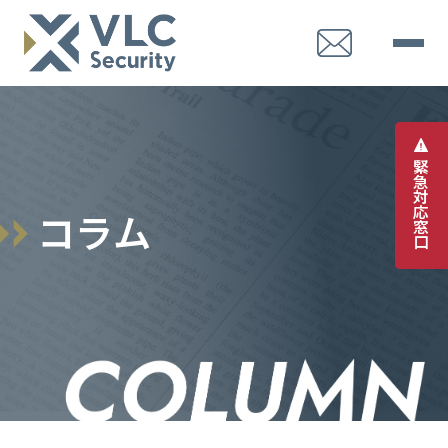
緊
急
対
応
コ
ラ
ム
窓
口