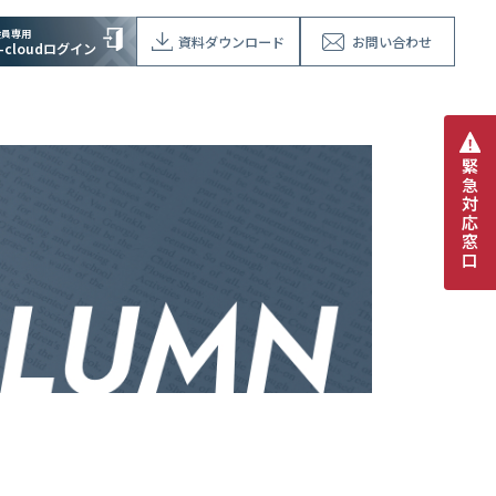
会員専用
資料ダウンロード
お問い合わせ
V-cloudログイン
緊
急
対
応
窓
口