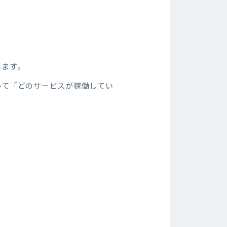
。
います。
って「どのサービスが稼働してい