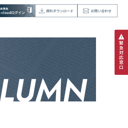
会員専用
資料ダウンロード
お問い合わせ
V-cloudログイン
緊
急
対
応
窓
口