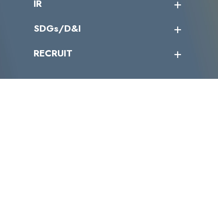
IR
パートナー企業一覧
カテゴリー別サービス一覧
役員一覧
導入実績
IR情報トップ
SDGs/D&I
IRカレンダー
IRニュース
SDGs/D&Iトップ
RECRUIT
IRライブラリー
当グループのマテリアリティ
株主総会関係
マテリアリティへの取り組み
採用情報トップ
株式情報
SDGs推進体制
募集職種一覧
電子公告
D&Iの取り組み
メッセージ
資料ダウンロード
よくあるご質問
メンバーインタビュー
データで知るVLCセキュリティ
お問い合わせ
福利厚生
株式会社VLCセキュリティ
〒105-0001
東京都港区虎ノ門4丁目1-40 江戸見坂森ビル
TEL:03-4500-6500
FAX:03-4500-6501