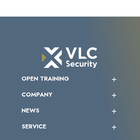
OPEN TRAINING
オープントレーニング一覧
COMPANY
受講者の声
企業情報トップ
NEWS
トップメッセージ
沿革
ニュース・リリース
SERVICE
ミッション／ビジョン
サイバーニュース
会社概要
コラム
課題からサービスを探す