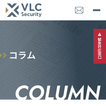
緊
急
対
応
コ
ラ
ム
窓
口