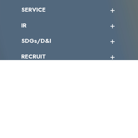
沿革
ニュース・リリース
SERVICE
ミッション／ビジョン
サイバーニュース
会社概要
コラム
課題からサービスを探す
IR
パートナー企業一覧
カテゴリー別サービス一覧
役員一覧
導入実績
IR情報トップ
SDGs/D&I
IRカレンダー
IRニュース
SDGs/D&Iトップ
RECRUIT
IRライブラリー
当グループのマテリアリティ
株主総会関係
マテリアリティへの取り組み
採用情報トップ
株式情報
SDGs推進体制
募集職種一覧
電子公告
D&Iの取り組み
メッセージ
資料ダウンロード
よくあるご質問
メンバーインタビュー
データで知るVLCセキュリティ
お問い合わせ
福利厚生
株式会社VLCセキュリティ
〒105-0001
東京都港区虎ノ門4丁目1-40 江戸見坂森ビル