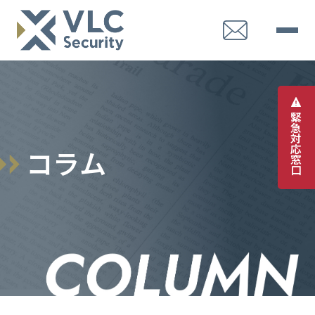
緊
急
対
応
コ
ラ
ム
窓
口