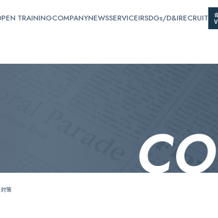
PEN TRAINING
COMPANY
NEWS
SERVICE
IR
SDGs/D&I
RECRUIT
の対策