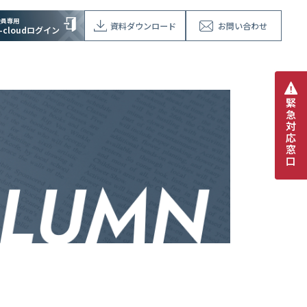
会員専用
資料ダウンロード
お問い合わせ
V-cloudログイン
緊
急
対
応
窓
口