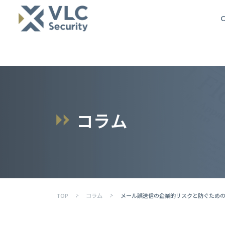
O
コ
ラ
ム
TOP
コラム
メール誤送信の企業的リスクと防ぐため