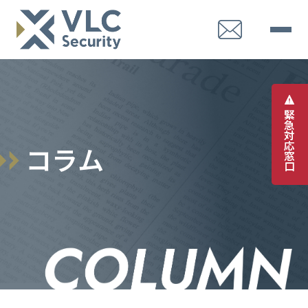
緊
急
対
応
コ
ラ
ム
窓
口