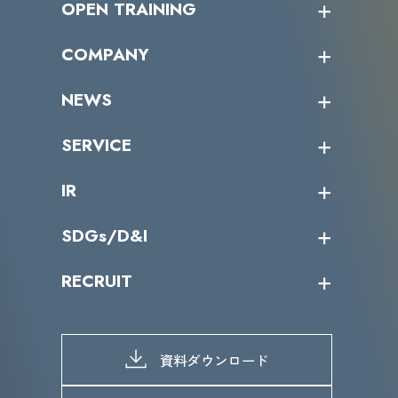
OPEN TRAINING
オープントレーニング一覧
COMPANY
受講者の声
企業情報トップ
NEWS
トップメッセージ
沿革
ニュース・リリース
SERVICE
ミッション／ビジョン
サイバーニュース
会社概要
コラム
課題からサービスを探す
IR
パートナー企業一覧
カテゴリー別サービス一覧
役員一覧
導入実績
IR情報トップ
SDGs/D&I
IRカレンダー
IRニュース
SDGs/D&Iトップ
RECRUIT
IRライブラリー
当グループのマテリアリティ
株主総会関係
マテリアリティへの取り組み
採用情報トップ
株式情報
SDGs推進体制
募集職種一覧
電子公告
D&Iの取り組み
メッセージ
資料ダウンロード
よくあるご質問
メンバーインタビュー
データで知るVLCセキュリティ