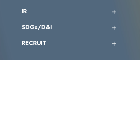
会社概要
コラム
課題からサービスを探す
IR
パートナー企業一覧
カテゴリー別サービス一覧
役員一覧
導入実績
IR情報トップ
SDGs/D&I
IRカレンダー
IRニュース
SDGs/D&Iトップ
RECRUIT
IRライブラリー
当グループのマテリアリティ
株主総会関係
マテリアリティへの取り組み
採用情報トップ
株式情報
SDGs推進体制
募集職種一覧
電子公告
D&Iの取り組み
メッセージ
資料ダウンロード
よくあるご質問
メンバーインタビュー
データで知るVLCセキュリティ
お問い合わせ
福利厚生
株式会社VLCセキュリティ
〒105-0001
東京都港区虎ノ門4丁目1-40 江戸見坂森ビル
TEL:03-4500-6500
FAX:03-4500-6501