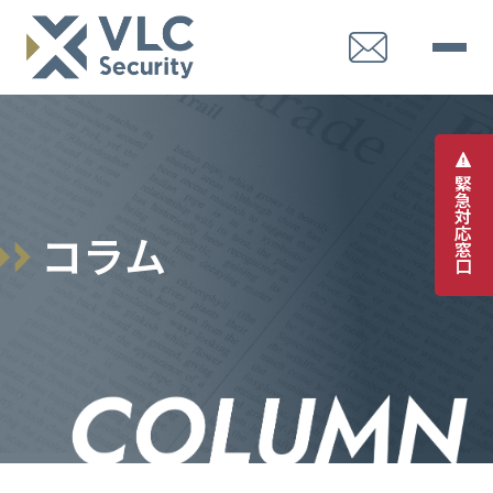
緊
急
対
応
コ
ラ
ム
窓
口