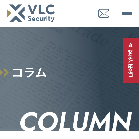
緊
急
対
応
コ
ラ
ム
窓
口