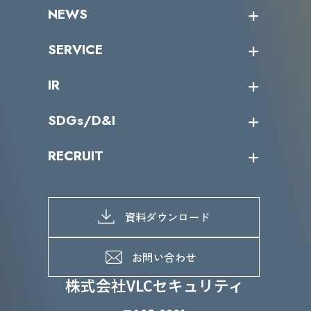
企業情報トップ
NEWS
トップメッセージ
沿革
ニュース・リリース
SERVICE
ミッション／ビジョン
サイバーニュース
会社概要
コラム
課題からサービスを探す
IR
パートナー企業一覧
カテゴリー別サービス一覧
役員一覧
導入実績
IR情報トップ
SDGs/D&I
IRカレンダー
IRニュース
SDGs/D&Iトップ
RECRUIT
IRライブラリー
当グループのマテリアリティ
株主総会関係
マテリアリティへの取り組み
採用情報トップ
株式情報
SDGs推進体制
募集職種一覧
電子公告
D&Iの取り組み
メッセージ
資料ダウンロード
よくあるご質問
メンバーインタビュー
データで知るVLCセキュリティ
お問い合わせ
福利厚生
株式会社VLCセキュリティ