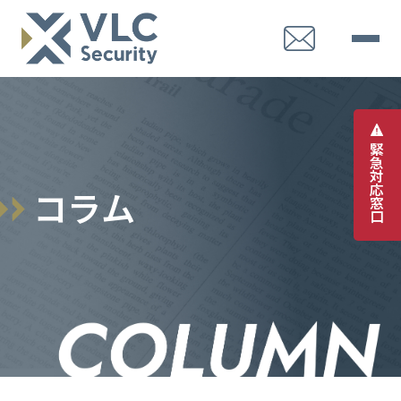
緊
急
対
応
コ
ラ
ム
窓
口