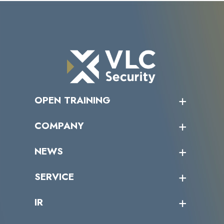
OPEN TRAINING
オープントレーニング一覧
COMPANY
受講者の声
企業情報トップ
NEWS
トップメッセージ
沿革
ニュース・リリース
SERVICE
ミッション／ビジョン
サイバーニュース
会社概要
コラム
課題からサービスを探す
IR
パートナー企業一覧
カテゴリー別サービス一覧
役員一覧
導入実績
IR情報トップ