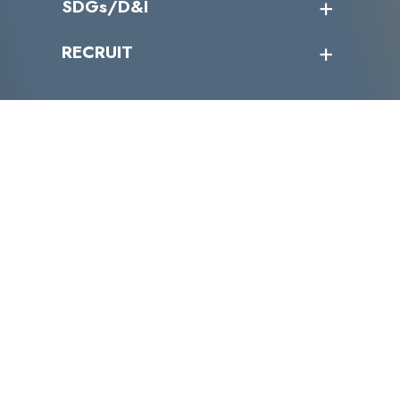
SDGs/D&I
IRカレンダー
IRニュース
SDGs/D&Iトップ
RECRUIT
IRライブラリー
当グループのマテリアリティ
株主総会関係
マテリアリティへの取り組み
採用情報トップ
株式情報
SDGs推進体制
募集職種一覧
電子公告
D&Iの取り組み
メッセージ
資料ダウンロード
よくあるご質問
メンバーインタビュー
データで知るVLCセキュリティ
お問い合わせ
福利厚生
株式会社VLCセキュリティ
〒105-0001
東京都港区虎ノ門4丁目1-40 江戸見坂森ビル
TEL:03-4500-6500
FAX:03-4500-6501