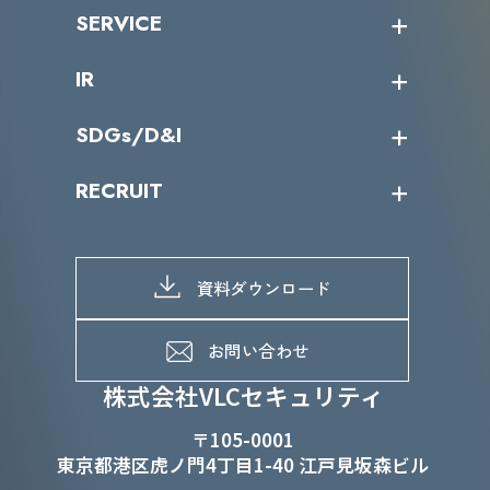
沿革
ニュース・リリース
SERVICE
ミッション／ビジョン
サイバーニュース
会社概要
コラム
課題からサービスを探す
IR
パートナー企業一覧
カテゴリー別サービス一覧
役員一覧
導入実績
IR情報トップ
SDGs/D&I
IRカレンダー
IRニュース
SDGs/D&Iトップ
RECRUIT
IRライブラリー
当グループのマテリアリティ
株主総会関係
マテリアリティへの取り組み
採用情報トップ
株式情報
SDGs推進体制
募集職種一覧
電子公告
D&Iの取り組み
メッセージ
資料ダウンロード
よくあるご質問
メンバーインタビュー
データで知るVLCセキュリティ
お問い合わせ
福利厚生
株式会社VLCセキュリティ
〒105-0001
東京都港区虎ノ門4丁目1-40 江戸見坂森ビル