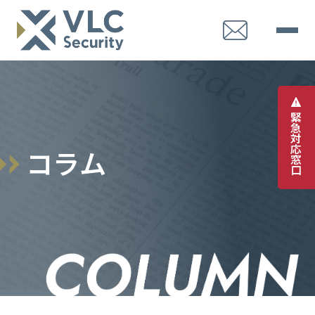
緊
急
対
応
コ
ラ
ム
窓
口