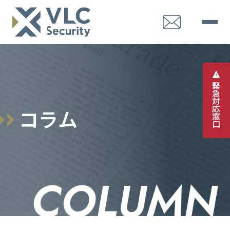
緊
急
対
応
コ
ラ
ム
窓
口