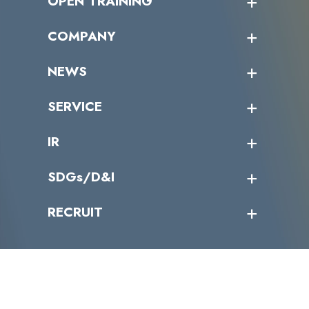
OPEN TRAINING
オープントレーニング一覧
COMPANY
受講者の声
企業情報トップ
NEWS
トップメッセージ
沿革
ニュース・リリース
SERVICE
ミッション／ビジョン
サイバーニュース
会社概要
コラム
課題からサービスを探す
IR
パートナー企業一覧
カテゴリー別サービス一覧
役員一覧
導入実績
IR情報トップ
SDGs/D&I
IRカレンダー
IRニュース
SDGs/D&Iトップ
RECRUIT
IRライブラリー
当グループのマテリアリティ
株主総会関係
マテリアリティへの取り組み
採用情報トップ
株式情報
SDGs推進体制
募集職種一覧
電子公告
D&Iの取り組み
メッセージ
資料ダウンロード
よくあるご質問
メンバーインタビュー
データで知るVLCセキュリティ