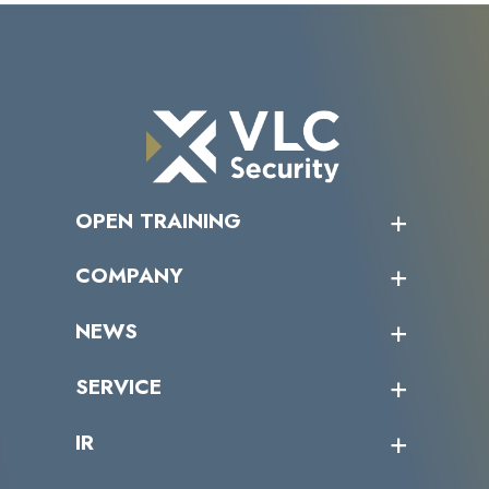
OPEN TRAINING
オープントレーニング一覧
COMPANY
受講者の声
企業情報トップ
NEWS
トップメッセージ
沿革
ニュース・リリース
SERVICE
ミッション／ビジョン
サイバーニュース
会社概要
コラム
課題からサービスを探す
IR
パートナー企業一覧
カテゴリー別サービス一覧
役員一覧
導入実績
IR情報トップ