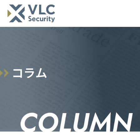
コ
ラ
ム