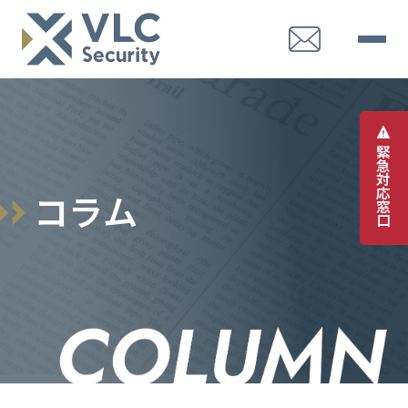
緊
急
対
応
コ
ラ
ム
窓
口