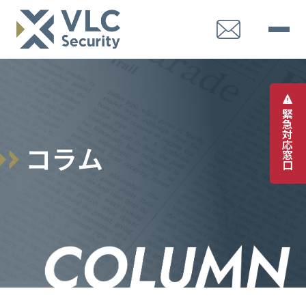
緊
急
対
応
コ
ラ
ム
窓
口