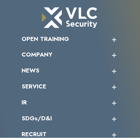
OPEN TRAINING
オープントレーニング一覧
COMPANY
受講者の声
企業情報トップ
NEWS
トップメッセージ
沿革
ニュース・リリース
SERVICE
ミッション／ビジョン
サイバーニュース
会社概要
コラム
課題からサービスを探す
IR
パートナー企業一覧
カテゴリー別サービス一覧
役員一覧
導入実績
IR情報トップ
SDGs/D&I
IRカレンダー
IRニュース
SDGs/D&Iトップ
RECRUIT
IRライブラリー
当グループのマテリアリティ