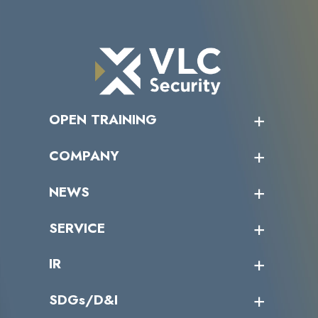
OPEN TRAINING
オープントレーニング一覧
COMPANY
受講者の声
企業情報トップ
NEWS
トップメッセージ
沿革
ニュース・リリース
SERVICE
ミッション／ビジョン
サイバーニュース
会社概要
コラム
課題からサービスを探す
IR
パートナー企業一覧
カテゴリー別サービス一覧
役員一覧
導入実績
IR情報トップ
SDGs/D&I
IRカレンダー