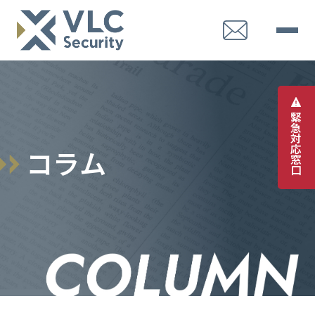
緊
急
対
応
コ
ラ
ム
窓
口