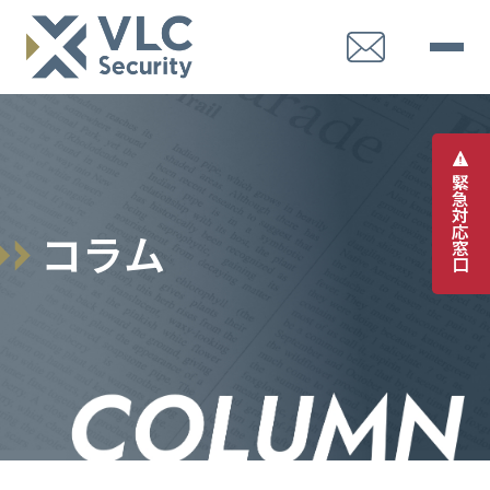
緊
急
対
応
コ
ラ
ム
窓
口