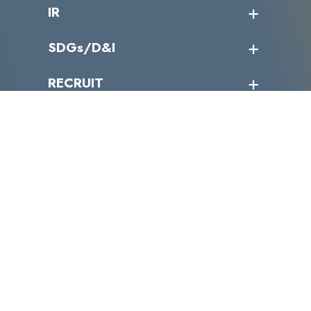
課題からサービスを探す
IR
パートナー企業一覧
カテゴリー別サービス一覧
役員一覧
導入実績
IR情報トップ
SDGs/D&I
IRカレンダー
IRニュース
SDGs/D&Iトップ
RECRUIT
IRライブラリー
当グループのマテリアリティ
株主総会関係
マテリアリティへの取り組み
採用情報トップ
株式情報
SDGs推進体制
募集職種一覧
電子公告
D&Iの取り組み
メッセージ
資料ダウンロード
よくあるご質問
メンバーインタビュー
データで知るVLCセキュリティ
お問い合わせ
福利厚生
株式会社VLCセキュリティ
〒105-0001
東京都港区虎ノ門4丁目1-40 江戸見坂森ビル
TEL:03-4500-6500
FAX:03-4500-6501