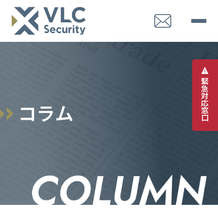
緊
急
対
応
コ
ラ
ム
窓
口