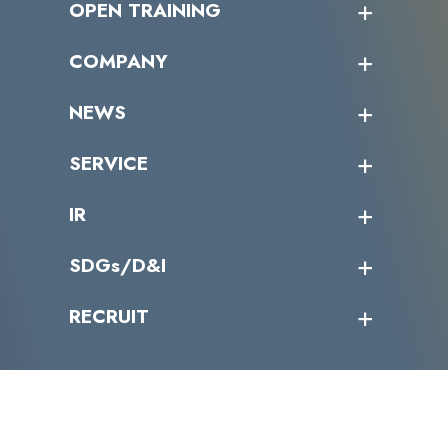
OPEN TRAINING
オープントレーニング一覧
COMPANY
受講者の声
企業情報トップ
NEWS
トップメッセージ
沿革
ニュース・リリース
SERVICE
ミッション／ビジョン
サイバーニュース
会社概要
コラム
課題からサービスを探す
IR
パートナー企業一覧
カテゴリー別サービス一覧
役員一覧
導入実績
IR情報トップ
SDGs/D&I
IRカレンダー
IRニュース
SDGs/D&Iトップ
RECRUIT
IRライブラリー
当グループのマテリアリティ
株主総会関係
マテリアリティへの取り組み
採用情報トップ
株式情報
SDGs推進体制
募集職種一覧
電子公告
D&Iの取り組み
メッセージ
資料ダウンロード
よくあるご質問
メンバーインタビュー
データで知るVLCセキュリティ