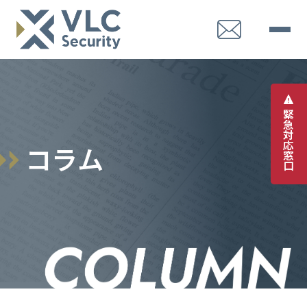
緊
急
対
応
コ
ラ
ム
窓
口