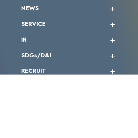
企業情報トップ
NEWS
トップメッセージ
沿革
ニュース・リリース
SERVICE
ミッション／ビジョン
サイバーニュース
会社概要
コラム
課題からサービスを探す
IR
パートナー企業一覧
カテゴリー別サービス一覧
役員一覧
導入実績
IR情報トップ
SDGs/D&I
IRカレンダー
IRニュース
SDGs/D&Iトップ
RECRUIT
IRライブラリー
当グループのマテリアリティ
株主総会関係
マテリアリティへの取り組み
採用情報トップ
株式情報
SDGs推進体制
募集職種一覧
電子公告
D&Iの取り組み
メッセージ
資料ダウンロード
よくあるご質問
メンバーインタビュー
データで知るVLCセキュリティ
お問い合わせ
福利厚生
株式会社VLCセキュリティ