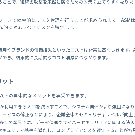
うことで、
後続の攻撃を未然に防ぐ
ための対策を立てやすくなりま
ソースで効率的にリスク管理を行うことが求められます。
ASM
先的に対応すべきリスクを特定します。
費用
や
ブランドの信頼損失
といったコストは非常に高くつきます。
ができ、結果的に長期的なコスト削減につながります。
リット
は以下の具体的なメリットを享受できます。
撃者が利用できる入口を減らすことで、システム自体がより強固にな
サービスの停止などにより、企業全体のセキュリティレベルが向上
: 多くの業界では、データ保護やサイバーセキュリティに関する法規
セキュリティ基準を満たし、コンプライアンスを遵守することが容