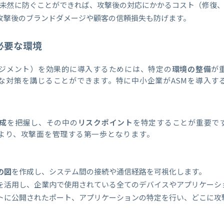
入を未然に防ぐことができれば、攻撃後の対応にかかるコスト（修復
攻撃後のブランドダメージや顧客の信頼損失も防げます。
必要な環境
ネジメント）を効果的に導入するためには、特定の
環境の整備
が
な対策を講じることができます。特に中小企業がASMを導入す
成
を把握し、その中の
リスクポイント
を特定することが重要で
より、攻撃面を管理する第一歩となります。
の図
を作成し、システム間の接続や通信経路を可視化します。
を活用し、企業内で使用されている全てのデバイスやアプリケーシ
トに公開されたポート、アプリケーションの特定を行い、どこに攻