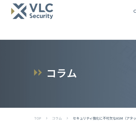
O
コ
ラ
ム
TOP
コラム
セキュリティ強化に不可欠なASM（アタ