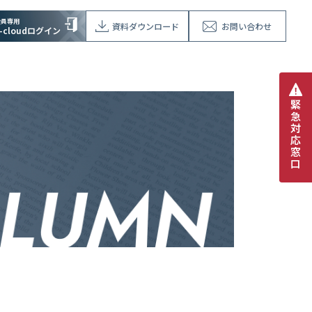
会員専用
資料ダウンロード
お問い合わせ
V-cloudログイン
緊
急
対
応
窓
口