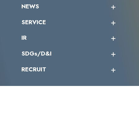
企業情報トップ
NEWS
トップメッセージ
沿革
ニュース・リリース
SERVICE
ミッション／ビジョン
サイバーニュース
会社概要
コラム
課題からサービスを探す
IR
パートナー企業一覧
カテゴリー別サービス一覧
役員一覧
導入実績
IR情報トップ
SDGs/D&I
IRカレンダー
IRニュース
SDGs/D&Iトップ
RECRUIT
IRライブラリー
当グループのマテリアリティ
株主総会関係
マテリアリティへの取り組み
採用情報トップ
株式情報
SDGs推進体制
募集職種一覧
電子公告
D&Iの取り組み
メッセージ
資料ダウンロード
よくあるご質問
メンバーインタビュー
データで知るVLCセキュリティ
お問い合わせ
福利厚生
株式会社VLCセキュリティ