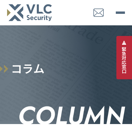
緊
急
対
応
コ
ラ
ム
窓
口