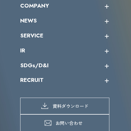
オープントレーニング一覧
COMPANY
受講者の声
企業情報トップ
NEWS
トップメッセージ
沿革
ニュース・リリース
SERVICE
ミッション／ビジョン
サイバーニュース
会社概要
コラム
課題からサービスを探す
IR
パートナー企業一覧
カテゴリー別サービス一覧
役員一覧
導入実績
IR情報トップ
SDGs/D&I
IRカレンダー
IRニュース
SDGs/D&Iトップ
RECRUIT
IRライブラリー
当グループのマテリアリティ
株主総会関係
マテリアリティへの取り組み
採用情報トップ
株式情報
SDGs推進体制
募集職種一覧
電子公告
D&Iの取り組み
メッセージ
資料ダウンロード
よくあるご質問
メンバーインタビュー
データで知るVLCセキュリティ
お問い合わせ
福利厚生