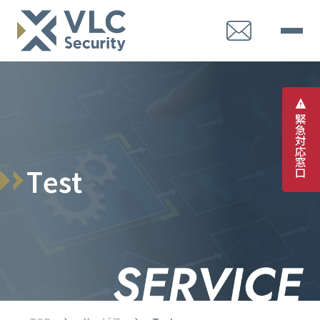
緊
急
対
応
窓
T
e
s
t
口