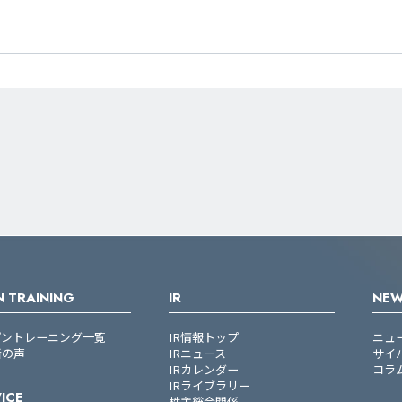
 TRAINING
IR
NE
プントレーニング一覧
IR情報トップ
ニュ
者の声
IRニュース
サイ
IRカレンダー
コラ
IRライブラリー
ICE
株主総会関係