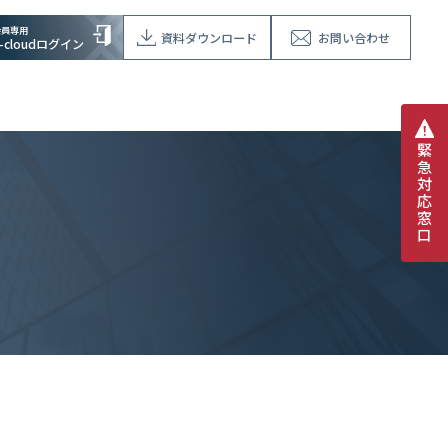
会員専用
資料ダウンロード
お問い合わせ
V-cloudログイン
緊
急
対
応
窓
口