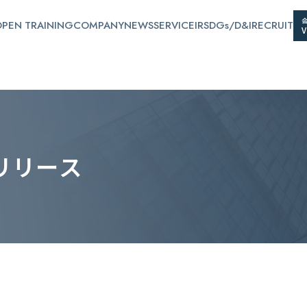
PEN TRAINING
COMPANY
NEWS
SERVICE
IR
SDGs/D&I
RECRUIT
リ
リ
ー
ス