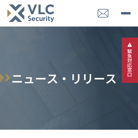
緊
急
対
応
窓
ニ
ュ
ー
ス
・
リ
リ
ー
ス
口