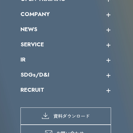
オープントレーニング一覧
COMPANY
受講者の声
企業情報トップ
NEWS
トップメッセージ
沿革
ニュース・リリース
SERVICE
ミッション／ビジョン
サイバーニュース
会社概要
コラム
課題からサービスを探す
IR
役員一覧
カテゴリー別サービス一覧
導入実績
IR情報トップ
SDGs/D&I
IRカレンダー
IRニュース
SDGs/D&Iトップ
RECRUIT
IRライブラリー
当グループのマテリアリティ
株主総会関係
マテリアリティへの取り組み
採用情報トップ
株式情報
SDGs推進体制
募集職種一覧
電子公告
D&Iの取り組み
メッセージ
資料ダウンロード
よくあるご質問
メンバーインタビュー
データで知るVLCセキュリティ
お問い合わせ