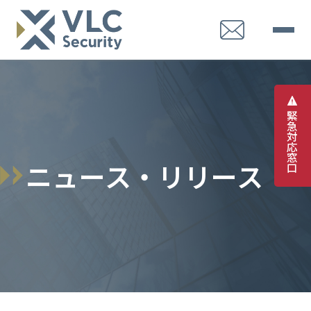
緊
急
対
応
窓
ニ
ュ
ー
ス
・
リ
リ
ー
ス
口