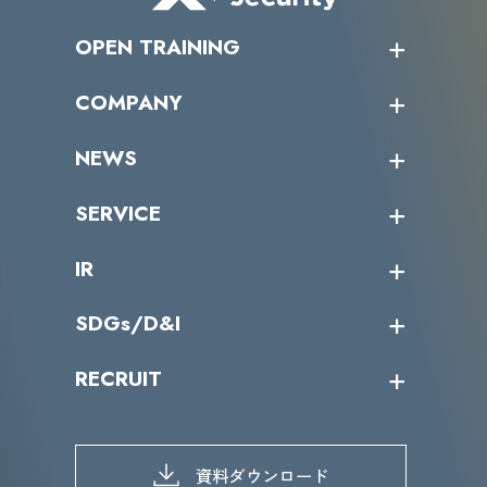
OPEN TRAINING
オープントレーニング一覧
COMPANY
受講者の声
企業情報トップ
NEWS
トップメッセージ
沿革
ニュース・リリース
SERVICE
ミッション／ビジョン
サイバーニュース
会社概要
コラム
課題からサービスを探す
IR
役員一覧
カテゴリー別サービス一覧
導入実績
IR情報トップ
SDGs/D&I
IRカレンダー
IRニュース
SDGs/D&Iトップ
RECRUIT
IRライブラリー
当グループのマテリアリティ
株主総会関係
マテリアリティへの取り組み
採用情報トップ
株式情報
SDGs推進体制
募集職種一覧
電子公告
D&Iの取り組み
メッセージ
資料ダウンロード
よくあるご質問