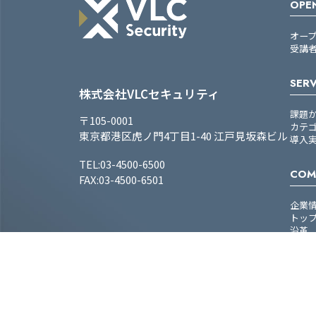
OPEN
オー
受講
SERV
株式会社VLCセキュリティ
課題
〒105-0001
カテ
東京都港区虎ノ門4丁目1-40 江戸見坂森ビル
導入
TEL:03-4500-6500
COM
FAX:03-4500-6501
企業
トッ
沿革
ミッ
会社
パー
役員