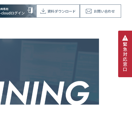
会員専用
資料ダウンロード
お問い合わせ
V-cloudログイン
緊
急
対
応
窓
口