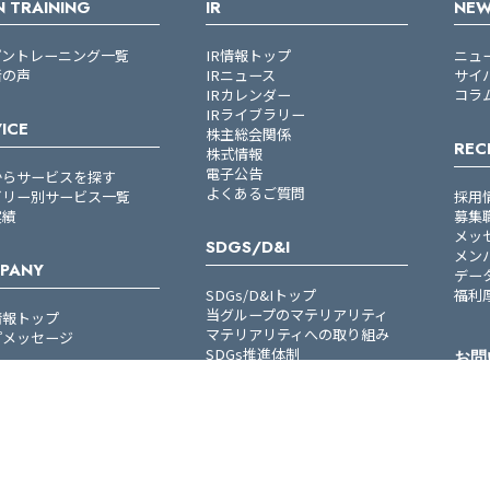
 TRAINING
IR
NE
プントレーニング一覧
IR情報トップ
ニュ
者の声
IRニュース
サイ
IRカレンダー
コラ
IRライブラリー
ICE
株主総会関係
REC
株式情報
電子公告
からサービスを探す
よくあるご質問
ゴリー別サービス一覧
採用
実績
募集
メッ
SDGS/D&I
メン
PANY
デー
SDGs/D&Iトップ
福利
当グループのマテリアリティ
情報トップ
マテリアリティへの取り組み
プメッセージ
SDGs推進体制
お問
D&Iの取り組み
ション／ビジョン
概要
お問
トナー企業一覧
一覧