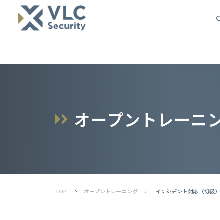
O
オ
ー
プ
ン
ト
レ
ー
ニ
TOP
オープントレーニング
インシデント対応（初級）