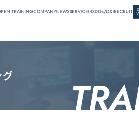
PEN TRAINING
COMPANY
NEWS
SERVICE
IR
SDGs/D&I
RECRUIT
ン
グ