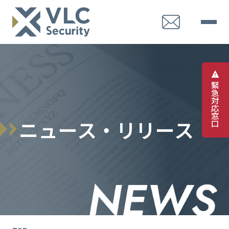
緊
急
対
応
窓
ニ
ュ
ー
ス
・
リ
リ
ー
ス
口