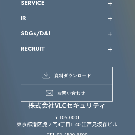
SERVICE
ミッション／ビジョン
サイバーニュース
会社概要
コラム
課題からサービスを探す
IR
パートナー企業一覧
カテゴリー別サービス一覧
役員一覧
導入実績
IR情報トップ
SDGs/D&I
IRカレンダー
IRニュース
SDGs/D&Iトップ
RECRUIT
IRライブラリー
当グループのマテリアリティ
株主総会関係
マテリアリティへの取り組み
採用情報トップ
株式情報
SDGs推進体制
募集職種一覧
電子公告
D&Iの取り組み
メッセージ
資料ダウンロード
よくあるご質問
メンバーインタビュー
データで知るVLCセキュリティ
お問い合わせ
福利厚生
株式会社VLCセキュリティ
〒105-0001
東京都港区虎ノ門4丁目1-40 江戸見坂森ビル
TEL:03-4500-6500