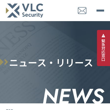
緊
急
対
応
窓
ニ
ュ
ー
ス
・
リ
リ
ー
ス
口