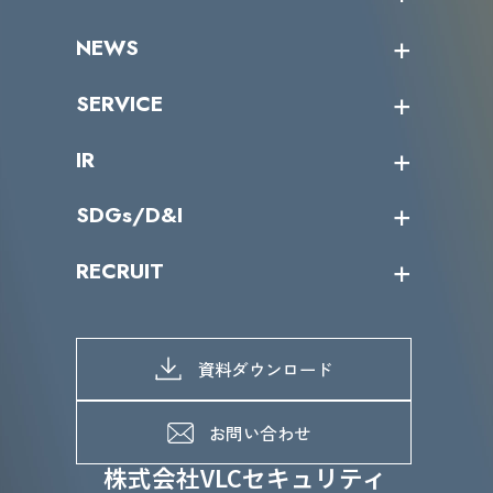
受講者の声
企業情報トップ
NEWS
トップメッセージ
沿革
ニュース・リリース
SERVICE
ミッション／ビジョン
サイバーニュース
会社概要
コラム
課題からサービスを探す
IR
パートナー企業一覧
カテゴリー別サービス一覧
役員一覧
導入実績
IR情報トップ
SDGs/D&I
IRカレンダー
IRニュース
SDGs/D&Iトップ
RECRUIT
IRライブラリー
当グループのマテリアリティ
株主総会関係
マテリアリティへの取り組み
採用情報トップ
株式情報
SDGs推進体制
募集職種一覧
電子公告
D&Iの取り組み
メッセージ
資料ダウンロード
よくあるご質問
メンバーインタビュー
データで知るVLCセキュリティ
お問い合わせ
福利厚生
株式会社VLCセキュリティ