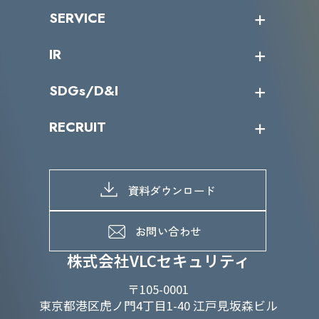
沿革
ニュース・リリース
SERVICE
ミッション／ビジョン
サイバーニュース
会社概要
コラム
課題からサービスを探す
IR
パートナー企業一覧
カテゴリー別サービス一覧
役員一覧
導入実績
IR情報トップ
SDGs/D&I
IRカレンダー
IRニュース
SDGs/D&Iトップ
RECRUIT
IRライブラリー
当グループのマテリアリティ
株主総会関係
マテリアリティへの取り組み
採用情報トップ
株式情報
SDGs推進体制
募集職種一覧
電子公告
D&Iの取り組み
メッセージ
資料ダウンロード
よくあるご質問
メンバーインタビュー
データで知るVLCセキュリティ
お問い合わせ
福利厚生
株式会社VLCセキュリティ
〒105-0001
東京都港区虎ノ門4丁目1-40 江戸見坂森ビル