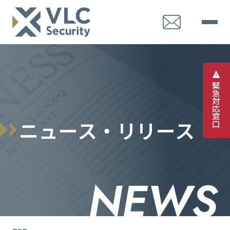
緊
急
対
応
窓
ニ
ュ
ー
ス
・
リ
リ
ー
ス
口