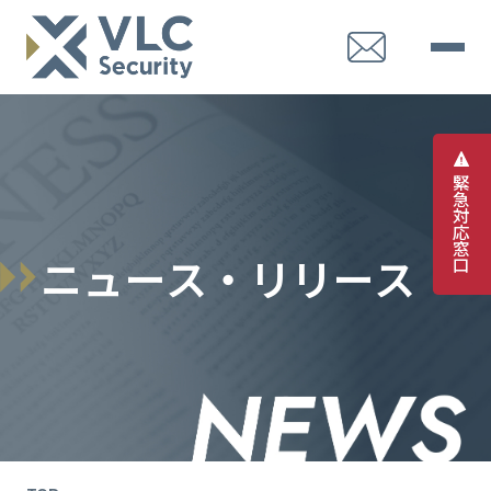
緊
急
対
応
窓
ニ
ュ
ー
ス
・
リ
リ
ー
ス
口