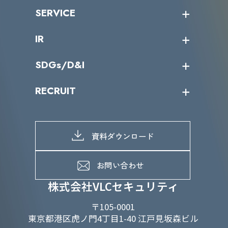
沿革
ニュース・リリース
SERVICE
ミッション／ビジョン
サイバーニュース
会社概要
コラム
課題からサービスを探す
IR
パートナー企業一覧
カテゴリー別サービス一覧
役員一覧
導入実績
IR情報トップ
SDGs/D&I
IRカレンダー
IRニュース
SDGs/D&Iトップ
RECRUIT
IRライブラリー
当グループのマテリアリティ
株主総会関係
マテリアリティへの取り組み
採用情報トップ
株式情報
SDGs推進体制
募集職種一覧
電子公告
D&Iの取り組み
メッセージ
資料ダウンロード
よくあるご質問
メンバーインタビュー
データで知るVLCセキュリティ
お問い合わせ
福利厚生
株式会社VLCセキュリティ
〒105-0001
東京都港区虎ノ門4丁目1-40 江戸見坂森ビル