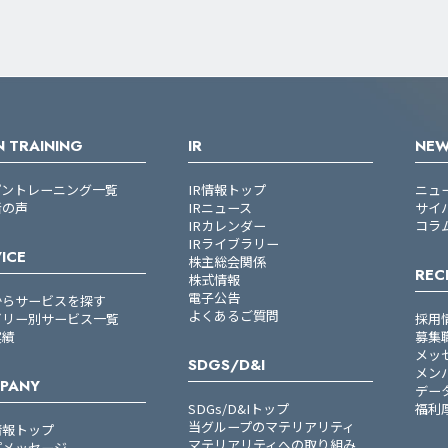
 TRAINING
IR
NE
プントレーニング一覧
IR情報トップ
ニュ
者の声
IRニュース
サイ
IRカレンダー
コラ
IRライブラリー
ICE
株主総会関係
REC
株式情報
電子公告
からサービスを探す
よくあるご質問
ゴリー別サービス一覧
採用
実績
募集
メッ
SDGS/D&I
メン
PANY
デー
SDGs/D&Iトップ
福利
当グループのマテリアリティ
情報トップ
マテリアリティへの取り組み
プメッセージ