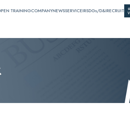
PEN TRAINING
COMPANY
NEWS
SERVICE
IR
SDGs/D&I
RECRUIT
ス