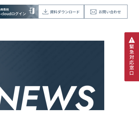
会員専用
資料ダウンロード
お問い合わせ
V-cloudログイン
緊
急
対
応
窓
口