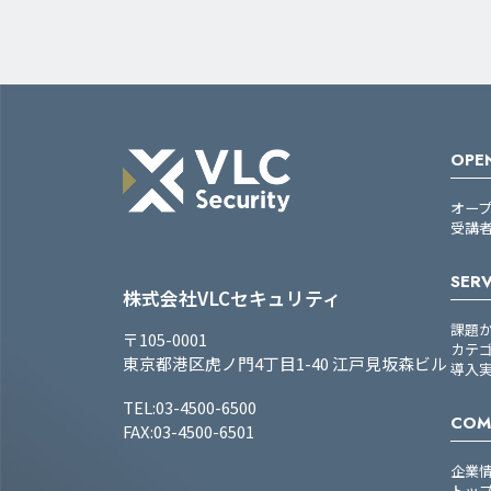
OPEN
オー
受講
SERV
株式会社VLCセキュリティ
課題
〒105-0001
カテ
東京都港区虎ノ門4丁目1-40 江戸見坂森ビル
導入
TEL:03-4500-6500
COM
FAX:03-4500-6501
企業
トッ