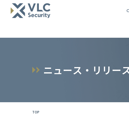
O
ニ
ュ
ー
ス
・
リ
リ
ー
TOP