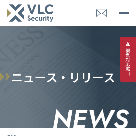
緊
急
対
応
窓
ニ
ュ
ー
ス
・
リ
リ
ー
ス
口