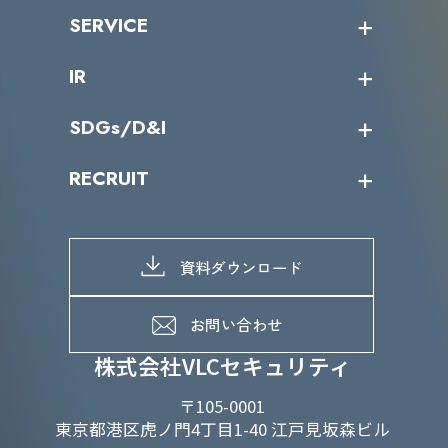
沿革
ニュース・リリース
SERVICE
ミッション／ビジョン
サイバーニュース
会社概要
コラム
課題からサービスを探す
IR
パートナー企業一覧
カテゴリー別サービス一覧
役員一覧
導入実績
IR情報トップ
SDGs/D&I
IRカレンダー
IRニュース
SDGs/D&Iトップ
RECRUIT
IRライブラリー
当グループのマテリアリティ
株主総会関係
マテリアリティへの取り組み
採用情報トップ
株式情報
SDGs推進体制
募集職種一覧
電子公告
D&Iの取り組み
メッセージ
資料ダウンロード
よくあるご質問
メンバーインタビュー
データで知るVLCセキュリティ
お問い合わせ
福利厚生
株式会社VLCセキュリティ
〒105-0001
東京都港区虎ノ門4丁目1-40 江戸見坂森ビル