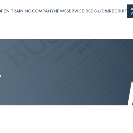
PEN TRAINING
COMPANY
NEWS
SERVICE
IR
SDGs/D&I
RECRUIT
ス