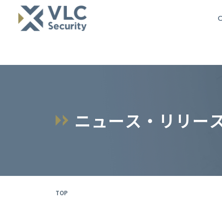
O
ニ
ュ
ー
ス
・
リ
リ
ー
TOP