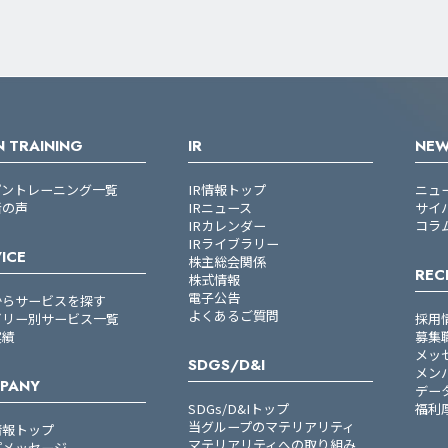
 TRAINING
IR
NE
プントレーニング一覧
IR情報トップ
ニュ
者の声
IRニュース
サイ
IRカレンダー
コラ
IRライブラリー
ICE
株主総会関係
REC
株式情報
電子公告
からサービスを探す
よくあるご質問
ゴリー別サービス一覧
採用
実績
募集
メッ
SDGS/D&I
メン
PANY
デー
SDGs/D&Iトップ
福利
当グループのマテリアリティ
情報トップ
マテリアリティへの取り組み
プメッセージ