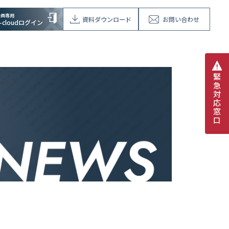
会員専用
資料ダウンロード
お問い合わせ
V-cloudログイン
緊
急
対
応
窓
口