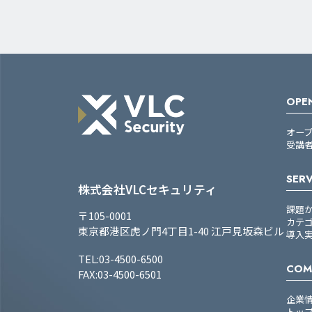
OPEN
オー
受講
SERV
株式会社VLCセキュリティ
課題
〒105-0001
カテ
東京都港区虎ノ門4丁目1-40 江戸見坂森ビル
導入
TEL:03-4500-6500
COM
FAX:03-4500-6501
企業
トッ