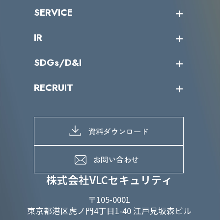
沿革
ニュース・リリース
SERVICE
ミッション／ビジョン
サイバーニュース
会社概要
コラム
課題からサービスを探す
IR
パートナー企業一覧
カテゴリー別サービス一覧
役員一覧
導入実績
IR情報トップ
SDGs/D&I
IRカレンダー
IRニュース
SDGs/D&Iトップ
RECRUIT
IRライブラリー
当グループのマテリアリティ
株主総会関係
マテリアリティへの取り組み
採用情報トップ
株式情報
SDGs推進体制
募集職種一覧
電子公告
D&Iの取り組み
メッセージ
資料ダウンロード
よくあるご質問
メンバーインタビュー
データで知るVLCセキュリティ
お問い合わせ
福利厚生
株式会社VLCセキュリティ
〒105-0001
東京都港区虎ノ門4丁目1-40 江戸見坂森ビル