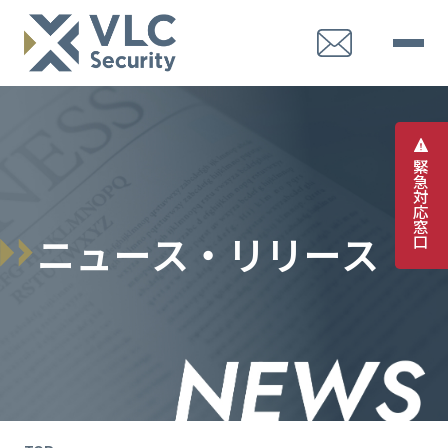
緊
急
対
応
窓
ニ
ュ
ー
ス
・
リ
リ
ー
ス
口