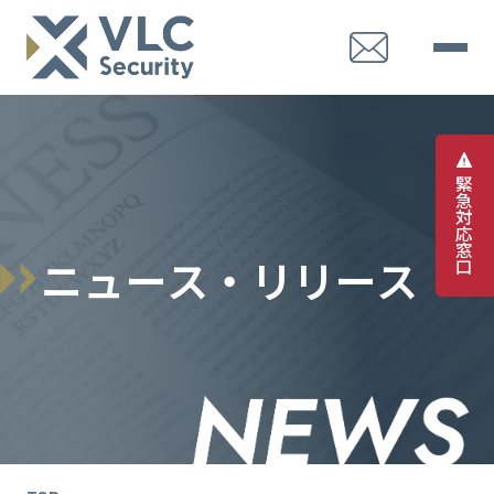
緊
急
対
応
窓
ニ
ュ
ー
ス
・
リ
リ
ー
ス
口