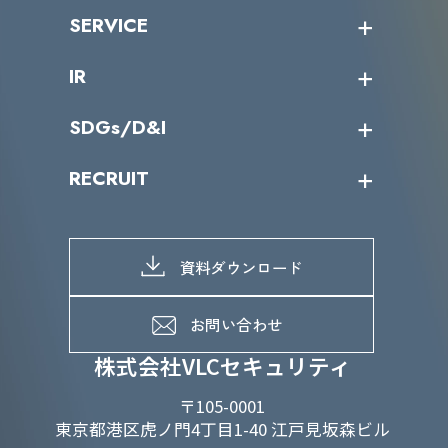
沿革
ニュース・リリース
SERVICE
ミッション／ビジョン
サイバーニュース
会社概要
コラム
課題からサービスを探す
IR
パートナー企業一覧
カテゴリー別サービス一覧
役員一覧
導入実績
IR情報トップ
SDGs/D&I
IRカレンダー
IRニュース
SDGs/D&Iトップ
RECRUIT
IRライブラリー
当グループのマテリアリティ
株主総会関係
マテリアリティへの取り組み
採用情報トップ
株式情報
SDGs推進体制
募集職種一覧
電子公告
D&Iの取り組み
メッセージ
資料ダウンロード
よくあるご質問
メンバーインタビュー
データで知るVLCセキュリティ
お問い合わせ
福利厚生
株式会社VLCセキュリティ
〒105-0001
東京都港区虎ノ門4丁目1-40 江戸見坂森ビル