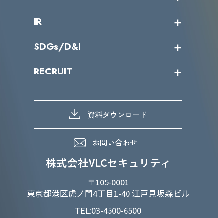
サイバーニュース
会社概要
コラム
課題からサービスを探す
IR
パートナー企業一覧
カテゴリー別サービス一覧
役員一覧
導入実績
IR情報トップ
SDGs/D&I
IRカレンダー
IRニュース
SDGs/D&Iトップ
RECRUIT
IRライブラリー
当グループのマテリアリティ
株主総会関係
マテリアリティへの取り組み
採用情報トップ
株式情報
SDGs推進体制
募集職種一覧
電子公告
D&Iの取り組み
メッセージ
資料ダウンロード
よくあるご質問
メンバーインタビュー
データで知るVLCセキュリティ
お問い合わせ
福利厚生
株式会社VLCセキュリティ
〒105-0001
東京都港区虎ノ門4丁目1-40 江戸見坂森ビル
TEL:03-4500-6500