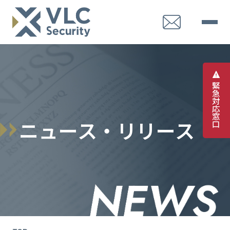
緊
急
対
応
窓
ニ
ュ
ー
ス
・
リ
リ
ー
ス
口