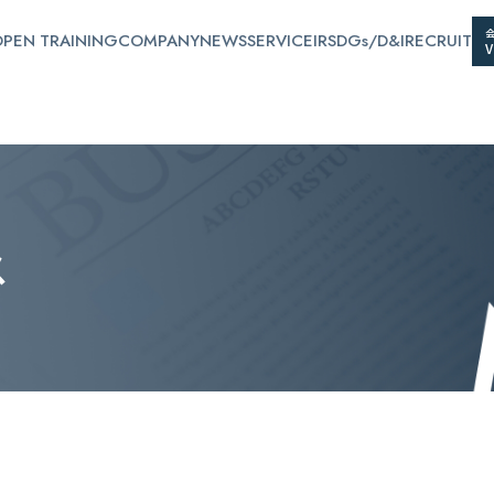
PEN TRAINING
COMPANY
NEWS
SERVICE
IR
SDGs/D&I
RECRUIT
ス