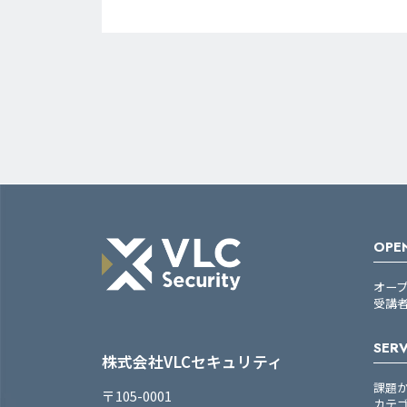
OPEN
オー
受講
SERV
株式会社VLCセキュリティ
課題
〒105-0001
カテ