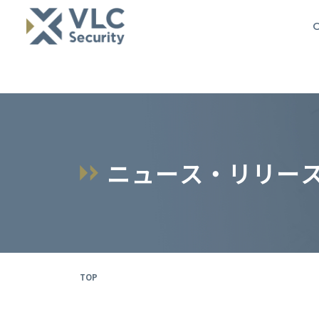
O
ニ
ュ
ー
ス
・
リ
リ
ー
TOP