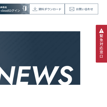
会員専用
資料ダウンロード
お問い合わせ
V-cloudログイン
緊
急
対
応
窓
口