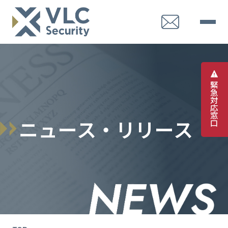
緊
急
対
応
窓
ニ
ュ
ー
ス
・
リ
リ
ー
ス
口