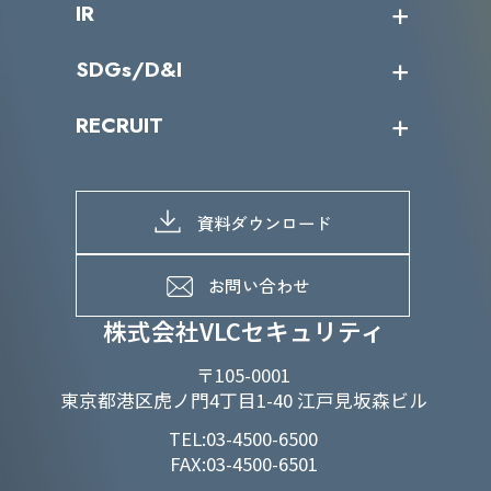
IR
パートナー企業一覧
カテゴリー別サービス一覧
役員一覧
導入実績
IR情報トップ
SDGs/D&I
IRカレンダー
IRニュース
SDGs/D&Iトップ
RECRUIT
IRライブラリー
当グループのマテリアリティ
株主総会関係
マテリアリティへの取り組み
採用情報トップ
株式情報
SDGs推進体制
募集職種一覧
電子公告
D&Iの取り組み
メッセージ
資料ダウンロード
よくあるご質問
メンバーインタビュー
データで知るVLCセキュリティ
お問い合わせ
福利厚生
株式会社VLCセキュリティ
〒105-0001
東京都港区虎ノ門4丁目1-40 江戸見坂森ビル
TEL:03-4500-6500
FAX:03-4500-6501