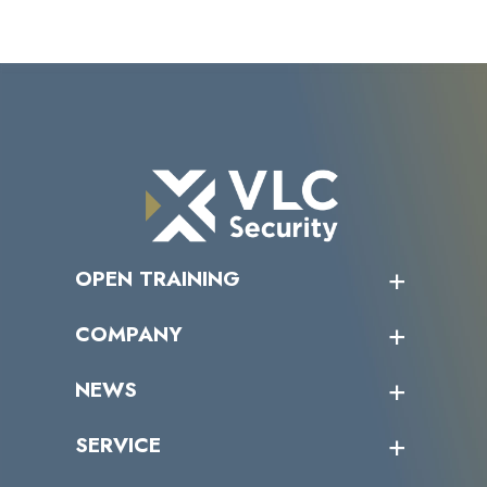
OPEN TRAINING
オープントレーニング一覧
COMPANY
受講者の声
企業情報トップ
NEWS
トップメッセージ
沿革
ニュース・リリース
SERVICE
ミッション／ビジョン
サイバーニュース
会社概要
コラム
課題からサービスを探す